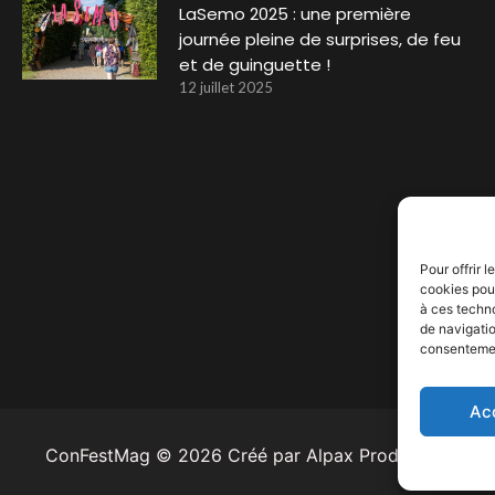
LaSemo 2025 : une première
journée pleine de surprises, de feu
et de guinguette !
12 juillet 2025
Pour offrir 
cookies pour
à ces techn
de navigatio
consentement
Ac
ConFestMag ©
2026
Créé par Alpax Production