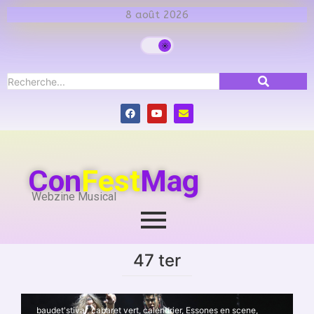
8 août 2026
Con
Fest
Mag
Webzine Musical
47 ter
baudet'stival
,
cabaret vert
,
calendrier
,
Essones en scene
,