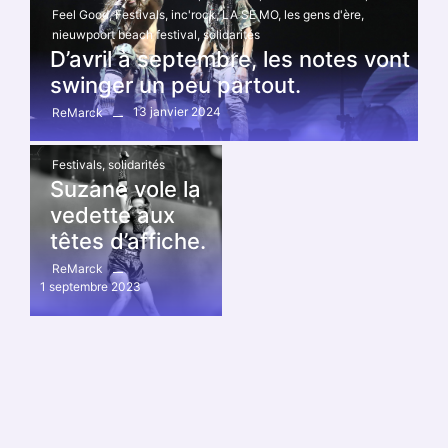
Feel Good
,
Festivals
,
inc'rock
,
LA SE MO
,
les gens d'ère
,
nieuwpoort beach festival
,
solidarités
D’avril à septembre, les notes vont
swinger un peu partout.
13 janvier 2024
ReMarck
Festivals
,
solidarités
Suzane vole la
vedette aux
têtes d’affiche.
ReMarck
1 septembre 2023