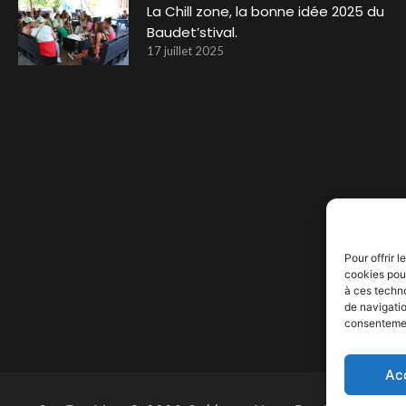
La Chill zone, la bonne idée 2025 du
Baudet’stival.
17 juillet 2025
Pour offrir 
cookies pour
à ces techn
de navigatio
consentement
Ac