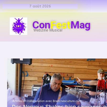
7 août 2026
Con
Fest
Mag
Webzine Musical
Articles en collaboration avec Branchésculture.com
Des Nervous Shakes bien sauvages ont 