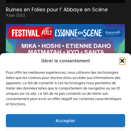
Ruines en Folies pour l’ Abbaye en Scène
9 juin 2022
Gérer le consentement
Pour offrir les meilleures expériences, nous utilisons des technologies
telles que les cookies pour stocker et/ou accéder aux informations des
appareils. Le fait de consentir à ces technologies nous permettra de
traiter des données telles que le comportement de navigation ou les ID
uniques sur ce site. Le fait de ne pas consentir ou de retirer son
Mika, Kyo, Hoshi, Santa, Etienne Daho … une
consentement peut avoir un effet négatif sur certaines caractéristiques
pluie d’artistes francophones est annoncée
et fonctions.
sur Chamarande.
8 février 2024
Accepter