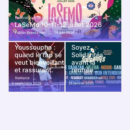
Festivals
,
LA SE MO
,
publicité
LaSeMo 10-11-12 juillet 2026
14 juin 2026
Fabian Braeckman
Festivals
,
solidarités
Festivals
,
solidarités
Youssoupha :
Soyez
quand le rap se
Solidarités
veut bienveillant
avant la
et rassurant.
rentrée…
ReMarck
Fabian Braeckman
3 septembre 2025
26 janvier 2025