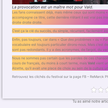
La provocation est un maître mot pour Vald.
Les fans connaissent déjà, mais même ceux qui sont moins « I
accompagne ce titre, cette dernière n’étant il est vrai pa
droite droite droite.
C’est ça la clé du succès, du simple, récurrent, facilement as
Enfin, pas toujours, car dans «
Que des problèmes
» ou «
Pa
vocabulaire est toujours particulier dirons-nous. Mais c’est d
sont pas redondants. Il y a des acronymes, de l’argot, du ve
Nous ne sommes pas certain que les paroles de ces chansons 
cours de français, du moins à court terme, mais
Vald
vient un
Alzette, qu’il avait une place de choix au sein de la culture 
Retrouvez les clichés du festival sur la page FB – ReMarck P
Tu as aimé notre arti