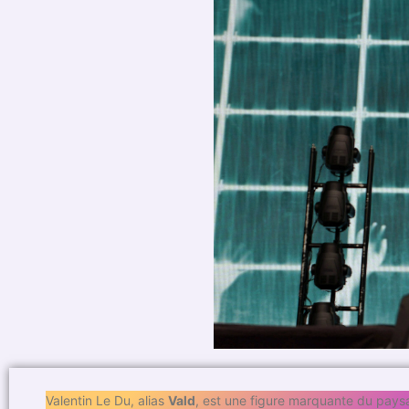
Valentin Le Du, alias
Vald
, est une figure marquante du pays