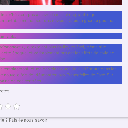
n » n’hésitent pas à suivre la mini chorégraphie qui
s insurmontable même pour des novices. Gauche gauche gauche …
similable.
ndemonium
», le texte est plus fouillé, réfléchi, même si le
e cette époque, et véritablement pro car les effets de style ne
rlan …
remplaceront l’étude des classiques de la littérature dans les
e nouvelle fois de (dé)montrer, aux Francofolies de Esch-Sur-
urbaine de nos contrées.
hotos.
cle ? Fais-le nous savoir !