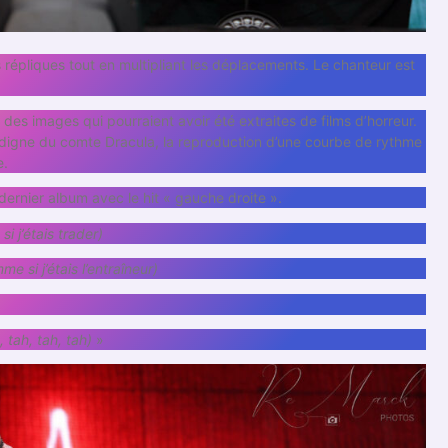
s répliques tout en multipliant les déplacements. Le chanteur est
des images qui pourraient avoir été extraites de films d’horreur.
 digne du comte Dracula, la reproduction d’une courbe de rythme
e.
dernier album avec le hit « gauche droite ».
i j’étais trader)
me si j’étais l’entraîneur)
, tah, tah, tah)
»