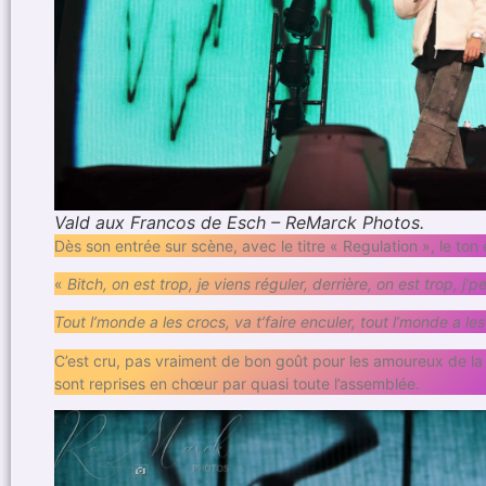
Vald aux Francos de Esch – ReMarck Photos.
Dès son entrée sur scène, avec le titre « Regulation », le ton
«
Bitch, on est trop, je viens réguler, derrière, on est trop, j’
Tout l’monde a les crocs, va t’faire enculer, tout l’monde a les
C’est cru, pas vraiment de bon goût pour les amoureux de la 
sont reprises en chœur par quasi toute l’assemblée.