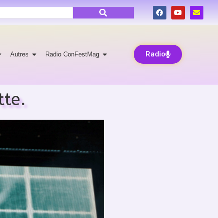
Radio
Autres
Radio ConFestMag
tte.