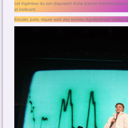
cet ingénieur du son disposant d’une licence mathématiques-i
et indécent.
Enculer, pute, niquer sont des termes régulièrement utilisés 