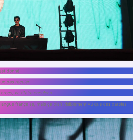
 est donné.
peux pas reculer
 crocs, va t’faire enculer
»
langue française, mais ça plaît visiblement vu que ces paroles