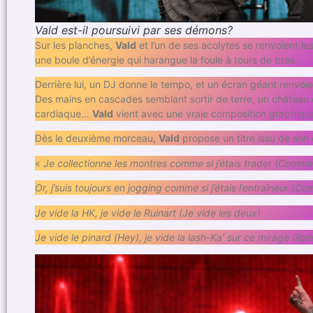
Vald est-il poursuivi par ses démons?
Sur les planches,
Vald
et l’un de ses acolytes se renvoient le
une boule d’énergie qui harangue la foule à tours de bras.
Derrière lui, un DJ donne le tempo, et un écran géant renvoie 
Des mains en cascades semblant sortir de terre, un château
cardiaque…
Vald
vient avec une vraie composition graphiqu
Dès le deuxième morceau,
Vald
propose un titre issu de son 
«
Je collectionne les montres comme si j’étais trader (Comme s
Or, j’suis toujours en jogging comme si j’étais l’entraîneur (Com
Je vide la HK, je vide le Ruinart (Je vide les deux)
Je vide le pinard (Hey), je vide la lash-Ka’ sur ce mirage (Rah