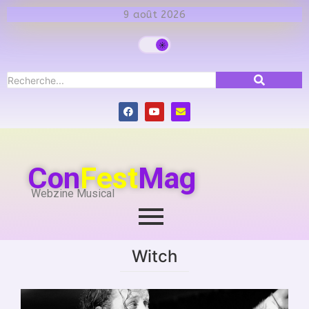
9 août 2026
Con
Fest
Mag
Webzine Musical
Witch