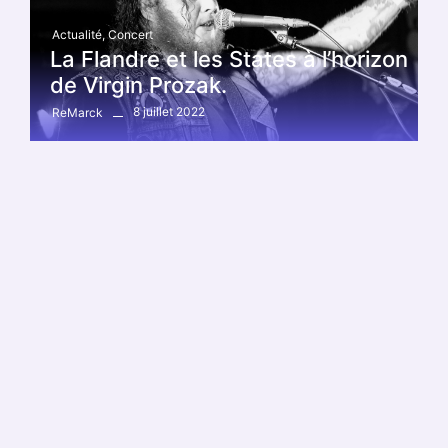
Actualité
,
Concert
La Flandre et les States à l’horizon
de Virgin Prozak.
8 juillet 2022
ReMarck