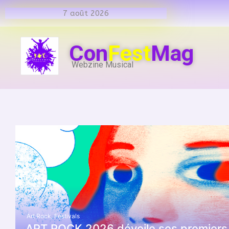
7 août 2026
Con
Fest
Mag
Webzine Musical
Art Rock
,
Festivals
ART ROCK 2026 dévoile ses premiers