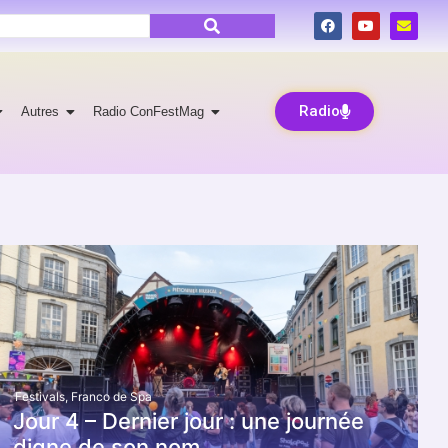
Radio
Autres
Radio ConFestMag
Festivals
,
Franco de Spa
Jour 4 – Dernier jour : une journée
digne de son nom