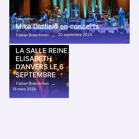
HUMPERDINCK
PRÉSENTERA
SA TOURNÉE «
calendrier
THE LAST
Mike Oldfield en concerts
WALTZ
20 septembre 2024
Fabian Braeckman
FAREWELL » À
LA SALLE REINE
ELISABETH
D’ANVERS LE 6
SEPTEMBRE
Fabian Braeckman
18 mars 2024