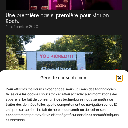
Une première pas si première pour Marion
Roch.
11 décembre 2023
Gérer le consentement
Pour offrir les meilleures expériences, nous utilisons des technologies
telles que les cookies pour stocker et/ou accéder aux informations des
appareils. Le fait de consentir à ces technologies nous permettra de
traiter des données telles que le comportement de navigation ou les ID
uniques sur ce site. Le fait de ne pas consentir ou de retirer son
consentement peut avoir un effet négatif sur certaines caractéristiques
Run To Kick 2025 : quand la musique, la course
et fonctions.
et la solidarité battent à l’unisson