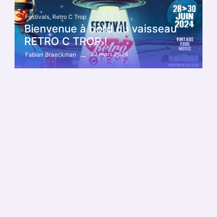
Festivals
,
Retro C Trop
Bienvenue à bord du vaisseau
RETRO C TROP !
23 mars 2024
Fabian Braeckman