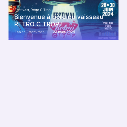
Festivals
,
Retro C Trop
Bienvenue à bord du vaisseau
RETRO C TROP !
23 mars 2024
Fabian Braeckman