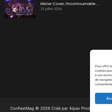
Mister Cover, l’incontournable …
31 juillet 2026
Pour offrir 
cookies pour
à ces techn
de navigatio
consentement
Ac
ConFestMag ©
2026
Créé par Alpax Production