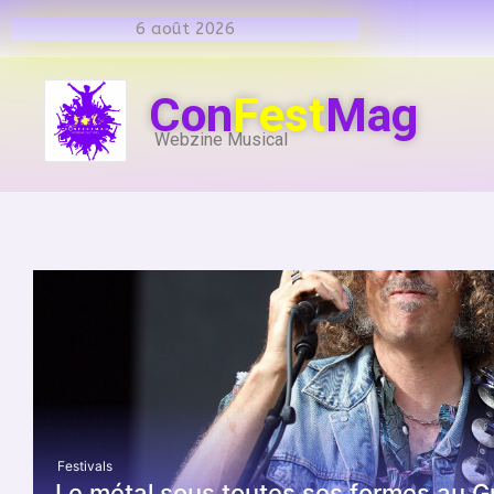
6 août 2026
Con
Fest
Mag
Webzine Musical
Festivals
Le métal sous toutes ses formes au G