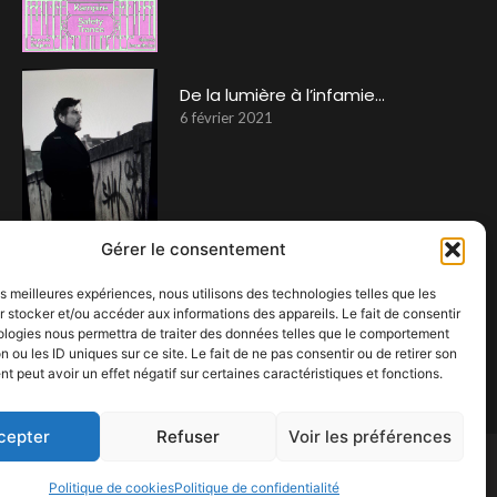
De la lumière à l’infamie…
6 février 2021
Gérer le consentement
Tina Turner … ou presque.
les meilleures expériences, nous utilisons des technologies telles que les
 stocker et/ou accéder aux informations des appareils. Le fait de consentir
16 février 2025
ologies nous permettra de traiter des données telles que le comportement
n ou les ID uniques sur ce site. Le fait de ne pas consentir ou de retirer son
 peut avoir un effet négatif sur certaines caractéristiques et fonctions.
cepter
Refuser
Voir les préférences
Politique de cookies
Politique de confidentialité