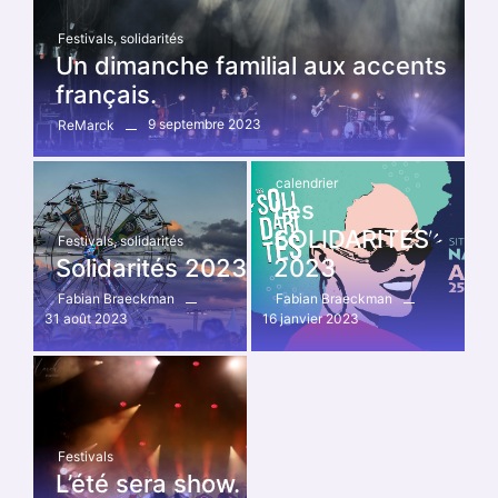
Festivals
,
solidarités
Un dimanche familial aux accents
français.
9 septembre 2023
ReMarck
calendrier
Les
SOLIDARITES
Festivals
,
solidarités
Solidarités 2023
2023
Fabian Braeckman
Fabian Braeckman
31 août 2023
16 janvier 2023
Festivals
L’été sera show.