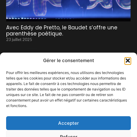
Avec Eddy de Pretto, le Baudet s’offre une
parenthèse poétique.
23 juillet 2025
Gérer le consentement
Pour offrir les meilleures expériences, nous utilisons des technologies
telles que les cookies pour stocker et/ou accéder aux informations des
appareils. Le fait de consentir à ces technologies nous permettra de
traiter des données telles que le comportement de navigation ou les ID
uniques sur ce site. Le fait de ne pas consentir ou de retirer son
consentement peut avoir un effet négatif sur certaines caractéristiques
Cabaret Vert (du 15 au 18 août): nouvel
et fonctions.
aménagement du site autour de la Meuse.
7 juillet 2024
Accepter
Refuser