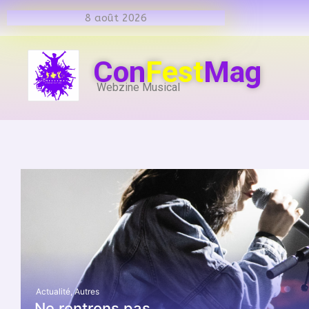
8 août 2026
Con
Fest
Mag
Webzine Musical
Actualité
,
Autres
Ne rentrons pas…