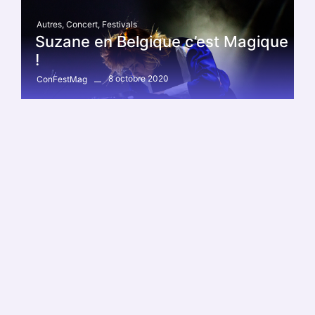
Autres
,
Concert
,
Festivals
Suzane en Belgique c’est Magique
!
8 octobre 2020
ConFestMag