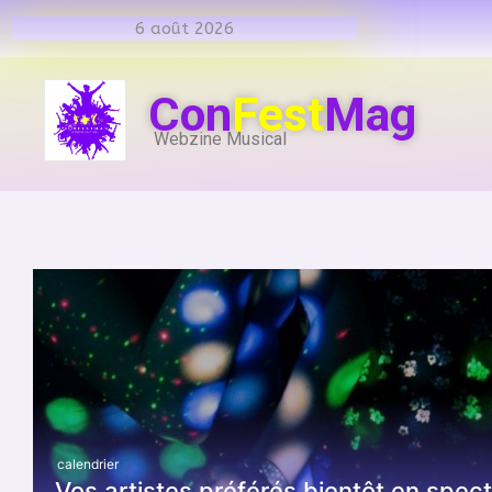
6 août 2026
Con
Fest
Mag
Webzine Musical
calendrier
Vos artistes préférés bientôt en spec