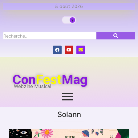
8 août 2026
Con
Fest
Mag
Webzine Musical
Solann
baudet'stival
,
cabaret vert
,
calendrier
,
Festivals
,