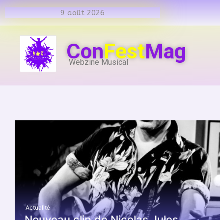
9 août 2026
Con
Fest
Mag
Webzine Musical
Actualité
Nouveau clip de Nicolas Jules