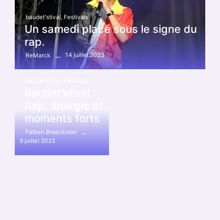
baudet'stival
,
Festivals
Un samedi placé sous le signe du
rap.
14 juillet 2023
ReMarck
baudet'stival
,
Festivals
Baudet’stival :
Rap, énergie et
moments forts
Fabian Braeckman
9 juillet 2023