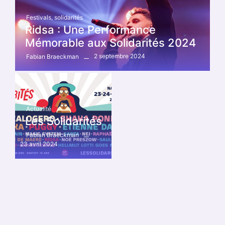
Festivals
,
solidarités
Ridsa : Une Performance
Mémorable aux Solidarités 2024
2 septembre 2024
Fabian Braeckman
Actualité
Les Solidarités
Fabian Braeckman
23 avril 2024