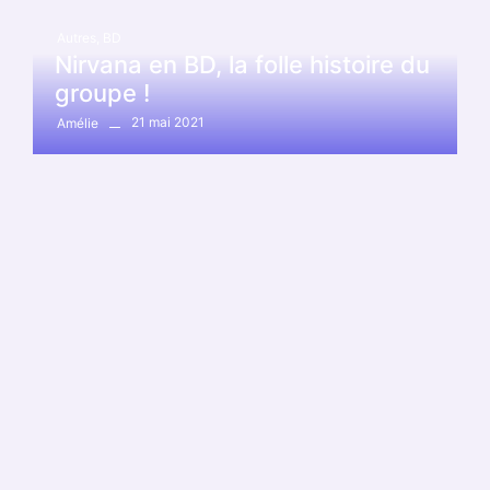
Autres
,
BD
Nirvana en BD, la folle histoire du
groupe !
21 mai 2021
Amélie