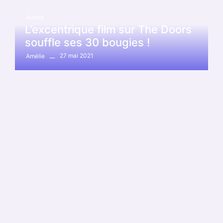
Autres
L’excentrique film sur The Doors
souffle ses 30 bougies !
27 mai 2021
Amélie