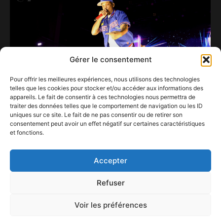
Gérer le consentement
Pour offrir les meilleures expériences, nous utilisons des technologies
telles que les cookies pour stocker et/ou accéder aux informations des
appareils. Le fait de consentir à ces technologies nous permettra de
traiter des données telles que le comportement de navigation ou les ID
uniques sur ce site. Le fait de ne pas consentir ou de retirer son
consentement peut avoir un effet négatif sur certaines caractéristiques
Le Cabaret Vert prépare son habit d’apparat
et fonctions.
pour la 20e édition.
19 octobre 2025
Accepter
Refuser
Voir les préférences
ConFestMag ©
2026
Créé par Alpax Production