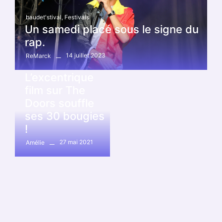
baudet'stival
,
Festivals
Un samedi placé sous le signe du
rap.
14 juillet 2023
ReMarck
Autres
L’excentrique
film sur The
Doors souffle
ses 30 bougies
!
27 mai 2021
Amélie