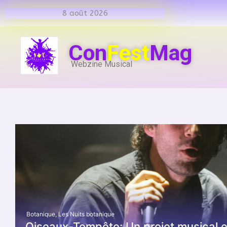
8 août 2026
Con
Fest
Mag
Webzine Musical
Botanique
,
Les Nuits botanique
Oiseaux-Tempête: Un projet musical 