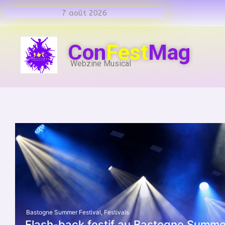
7 août 2026
Con
Fest
Mag
Webzine Musical
Bastogne Summer Festival
,
Festivals
Flash-back festif au Bastogne Summer