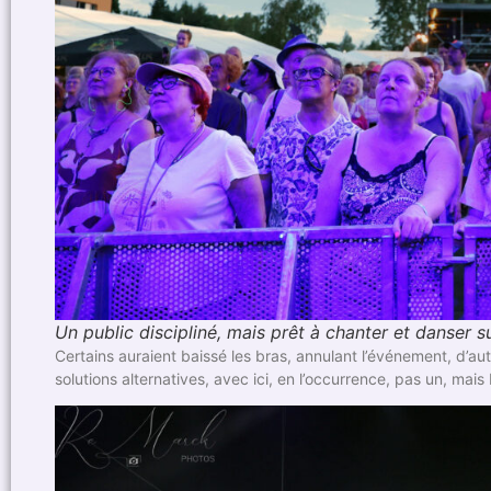
Un public discipliné, mais prêt à chanter et danser s
Certains auraient baissé les bras, annulant l’événement, d’autr
solutions alternatives, avec ici, en l’occurrence, pas un, m