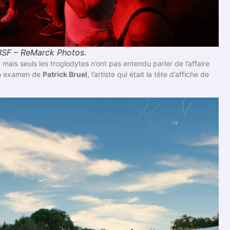
 BSF – ReMarck Photos.
, mais seuls les troglodytes n’ont pas entendu parler de l’affaire
 en examen de
Patrick Bruel
, l’artiste qui était la tête d’affiche de