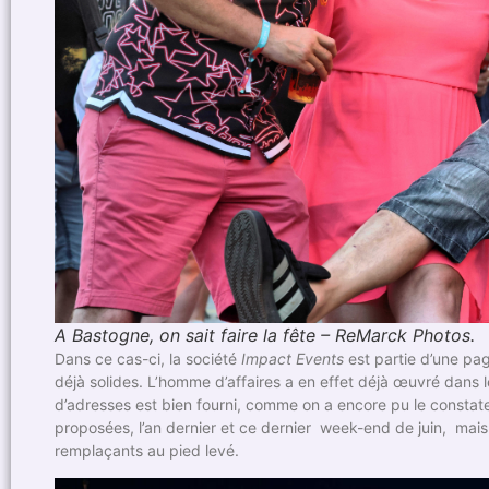
A Bastogne, on sait faire la fête – ReMarck Photos.
Dans ce cas-ci, la société
Impact Events
est partie d’une pa
déjà solides. L’homme d’affaires a en effet déjà œuvré dans
d’adresses est bien fourni, comme on a encore pu le constate
proposées, l’an dernier et ce dernier week-end de juin, mais s
remplaçants au pied levé.