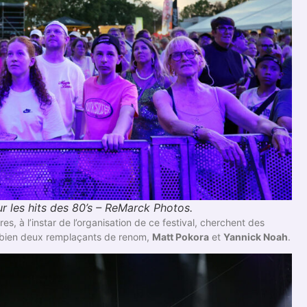
ur les hits des 80’s – ReMarck Photos.
es, à l’instar de l’organisation de ce festival, cherchent des
ais bien deux remplaçants de renom,
Matt Pokora
et
Yannick Noah
.