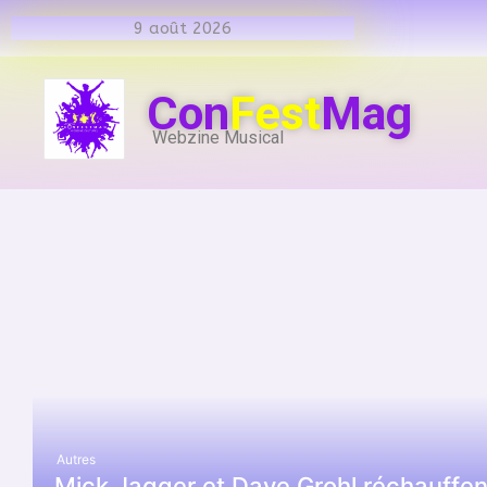
9 août 2026
Con
Fest
Mag
Webzine Musical
Autres
Mick Jagger et Dave Grohl réchauffen