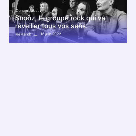
Concert
,
Festivals
Snooz, le groupe rock qui va
réveiller tous vos sens.
16 juin 2022
ReMarck