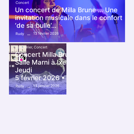
Concert
Un concert de Milla Brune … Une
invitation musicale dans le confort
‘de sa bulle’…
13 février 2026
Rudy
calendrier
,
Concert
Concert Milla Brune –
Salle Marni à Ixelles –
Jeudi
5 février 2026 • 20:00
13 janvier 2026
Rudy