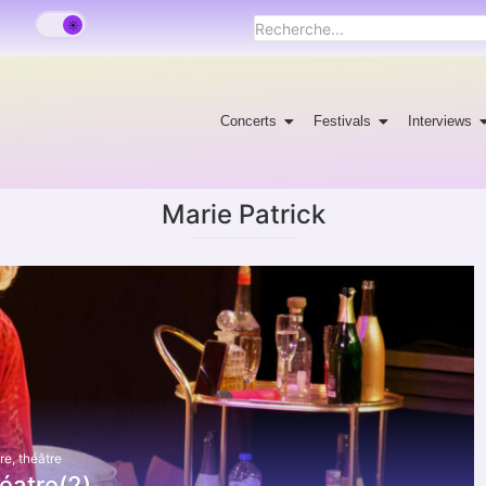
Concerts
Festivals
Interviews
Marie Patrick
re
,
théâtre
éatre(2)