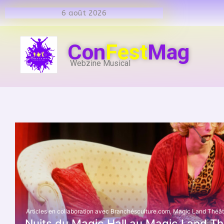
6 août 2026
Con
Fest
Mag
Webzine Musical
Articles en collaboration avec Branchésculture.com
,
Magic Land Théât
Nuits du Magic Hall au Magic Land Th