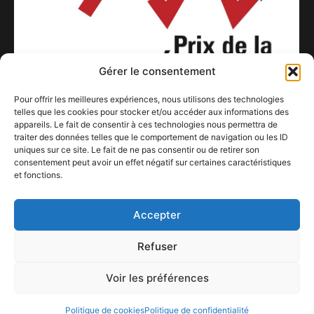
Gérer le consentement
Pour offrir les meilleures expériences, nous utilisons des technologies
telles que les cookies pour stocker et/ou accéder aux informations des
appareils. Le fait de consentir à ces technologies nous permettra de
traiter des données telles que le comportement de navigation ou les ID
uniques sur ce site. Le fait de ne pas consentir ou de retirer son
consentement peut avoir un effet négatif sur certaines caractéristiques
« EN PISTE ! » « PRIX DE LA CRÉATION DE LA VILLE DE
et fonctions.
LIEGE »
19 août 2022
Accepter
Refuser
Voir les préférences
ConFestMag ©
2026
Créé par Alpax Production
Politique de cookies
Politique de confidentialité