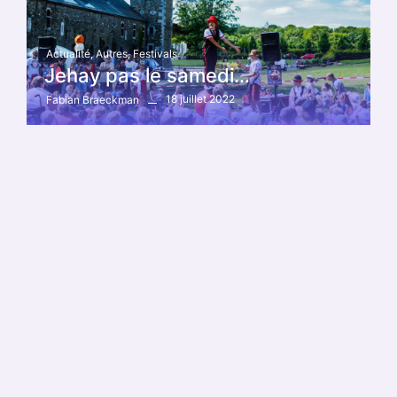
Actualité
,
Autres
,
Festivals
Jehay pas le samedi…
18 juillet 2022
Fabian Braeckman