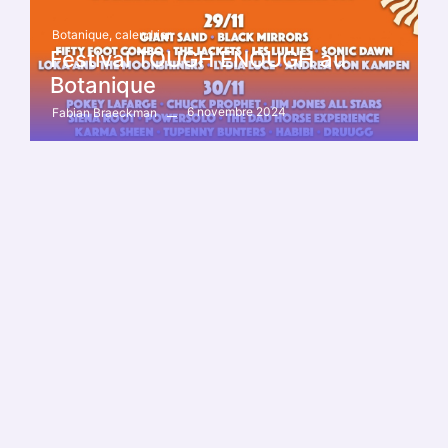
Botanique
,
calendrier
Festival TOUGH ENOUGH au
Botanique
6 novembre 2024
Fabian Braeckman