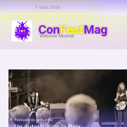
7 août 2026
Con
Fest
Mag
Webzine Musical
Festivals
,
les gens d'ère
Un autel rue de la Paix.