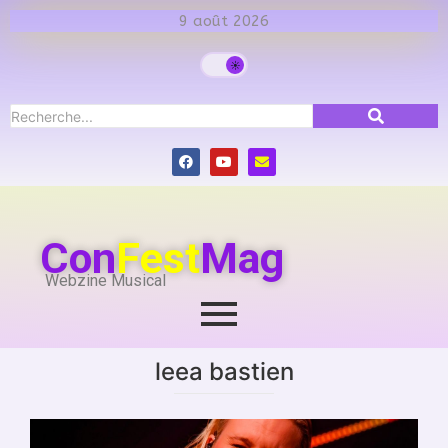
9 août 2026
Con
Fest
Mag
Webzine Musical
leea bastien