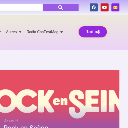
Radio
Autres
Radio ConFestMag
Actualité
Rock en Scène