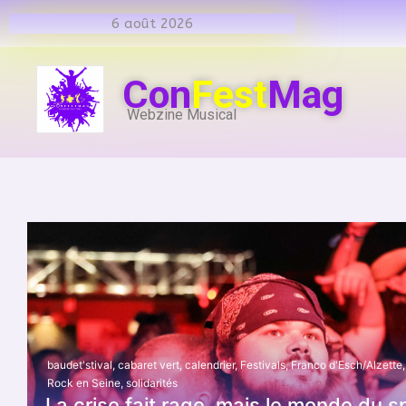
6 août 2026
Con
Fest
Mag
Webzine Musical
baudet'stival
,
cabaret vert
,
calendrier
,
Festivals
,
Franco d'Esch/Alzette
,
Rock en Seine
,
solidarités
La crise fait rage, mais le monde du s