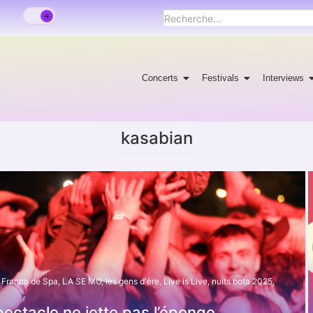
Concerts
Festivals
Interviews
kasabian
Franco de Spa
,
LA SE MO
,
les gens d'ère
,
Live is Live
,
nuits bota 2025
,
pectacle ne jette pas l’éponge.