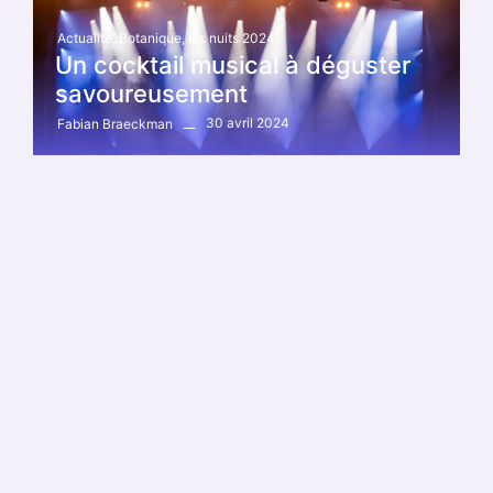
Actualité
,
Botanique
,
les nuits 2024
Un cocktail musical à déguster
savoureusement
30 avril 2024
Fabian Braeckman