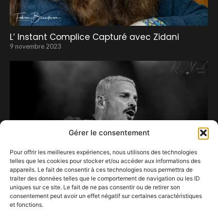
L’ Instant Complice Capturé avec Zidani
9 novembre 2023
Gérer le consentement
Pour offrir les meilleures expériences, nous utilisons des technologies
telles que les cookies pour stocker et/ou accéder aux informations des
appareils. Le fait de consentir à ces technologies nous permettra de
traiter des données telles que le comportement de navigation ou les ID
uniques sur ce site. Le fait de ne pas consentir ou de retirer son
consentement peut avoir un effet négatif sur certaines caractéristiques
Ouf, les festivaliers bertrigeois sont passés à
et fonctions.
travers les gouttes…