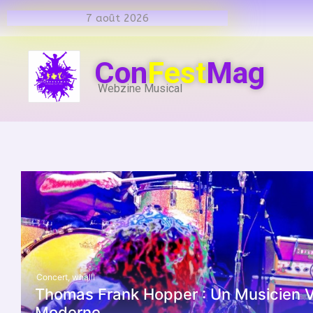
7 août 2026
Con
Fest
Mag
Webzine Musical
Concert
,
whalll
Thomas Frank Hopper : Un Musicien V
Moderne