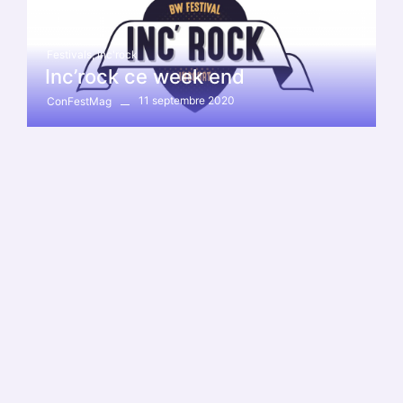
Festivals
,
inc'rock
Inc’rock ce week end
11 septembre 2020
ConFestMag