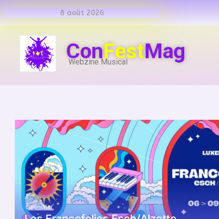
8 août 2026
Con
Fest
Mag
Webzine Musical
calendrier
Les Francofolies Esch/Alzette