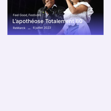
Feel Good
,
Festivals
L’apothéose Totalement 80
6 juillet 2023
ReMarck