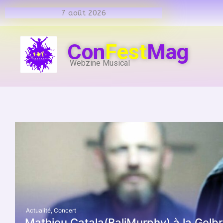
7 août 2026
Con
Fest
Mag
Webzine Musical
Actualité
,
Concert
Mathieu Catala(BaliMurphy) à la Gelb