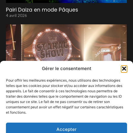
Pairi Daiza en mode Pâques
4 avril 2026
Gérer le consentement
Pour offrir les meilleures expériences, nous utilisons des technologies
telles que les cookies pour stocker et/ou accéder aux informations des
appareils. Le fait de consentir à ces technologies nous permettra de
traiter des données telles que le comportement de navigation ou les ID
uniques sur ce site. Le fait de ne pas consentir ou de retirer son
consentement peut avoir un effet négatif sur certaines caractéristiques
STAR ACADEMY À FOREST NATIONAL : QUAND LA
et fonctions.
BELGIQUE DIT OUI une fois !
29 avril 2026
Accepter