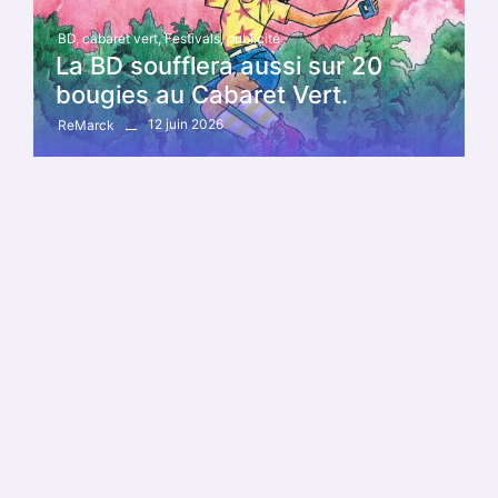
BD
,
cabaret vert
,
Festivals
,
publicité
La BD soufflera aussi sur 20
bougies au Cabaret Vert.
12 juin 2026
ReMarck