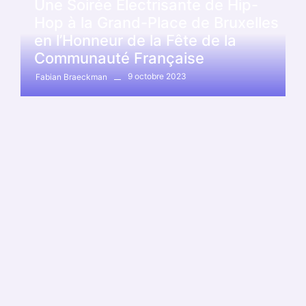
Une Soirée Électrisante de Hip-
Hop à la Grand-Place de Bruxelles
en l’Honneur de la Fête de la
Communauté Française
9 octobre 2023
Fabian Braeckman