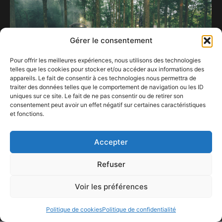
Gérer le consentement
Pour offrir les meilleures expériences, nous utilisons des technologies
telles que les cookies pour stocker et/ou accéder aux informations des
appareils. Le fait de consentir à ces technologies nous permettra de
traiter des données telles que le comportement de navigation ou les ID
uniques sur ce site. Le fait de ne pas consentir ou de retirer son
consentement peut avoir un effet négatif sur certaines caractéristiques
A Charleville-Mézières, on ne sera pas focus
et fonctions.
que sur les J.O à la mi-août…
15 décembre 2023
Accepter
Refuser
Voir les préférences
ConFestMag ©
2026
Créé par Alpax Production
Politique de cookies
Politique de confidentialité