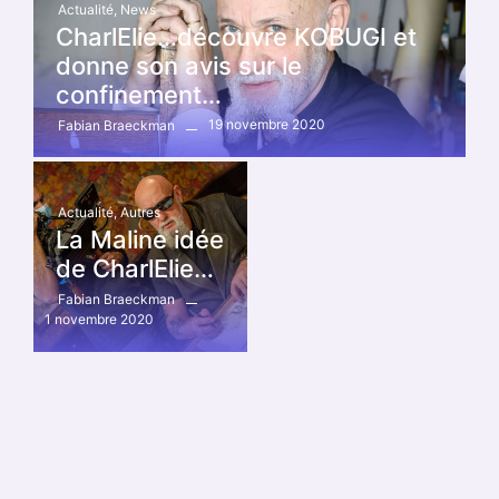
Actualité
,
News
CharlElie…découvre KOBUGI et
donne son avis sur le
confinement…
19 novembre 2020
Fabian Braeckman
Actualité
,
Autres
La Maline idée
de CharlElie…
Fabian Braeckman
1 novembre 2020