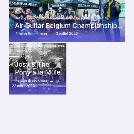
Articles en collaboration avec Branchésculture.com
Air Guitar Belgium Championship…
3 juillet 2023
Fabian Braeckman
Articles en collaboration avec
Branchésculture.com
,
Concert
Josy & The
Pony à la Mule…
Fabian Braeckman
22 mars 2023