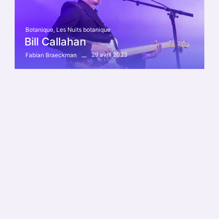
Botanique
,
Les Nuits botanique
Bill Callahan
29 avril 2023
Fabian Braeckman