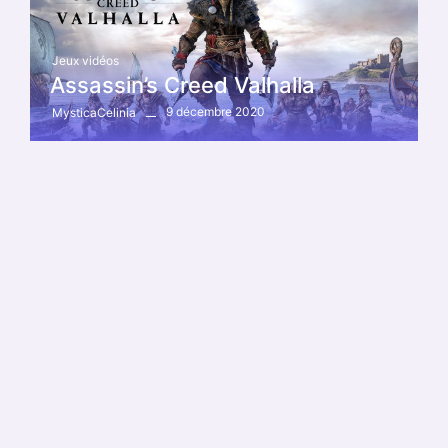
Jeux vidéos
Assassin’s Creed Valhalla
9 décembre 2020
MysticaCelinia